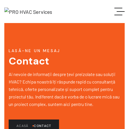
LASĂ-NE UN MESAJ
Contact
Ai nevoie de informații despre țevi preizolate sau soluții
HVAC? Echipa noastră îți răspunde rapid cu consultanță
tehnică, oferte personalizate și suport complet pentru
proiectul tău. Indiferent dacă e vorba de o lucrare mică sau
un proiect complex, suntem aici pentru tine.
ACASĂ
CONTACT