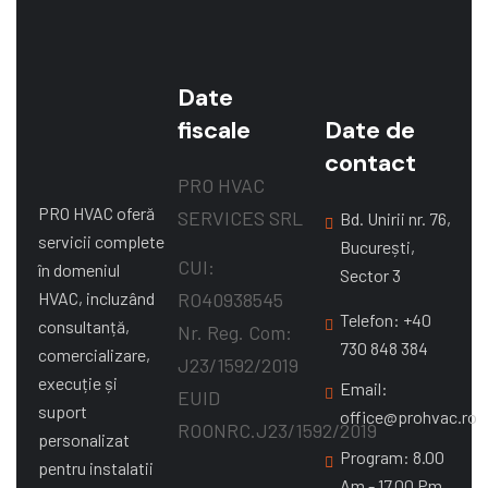
Date
fiscale
Date de
contact
PRO HVAC
PRO HVAC oferă
SERVICES SRL
Bd. Unirii nr. 76,
servicii complete
București,
CUI:
în domeniul
Sector 3
HVAC, incluzând
RO40938545
Telefon: +40
consultanță,
Nr. Reg. Com:
730 848 384
comercializare,
J23/1592/2019
execuție și
Email:
EUID
suport
office@prohvac.ro
ROONRC.J23/1592/2019
personalizat
Program: 8.00
pentru instalatii
Am - 17.00 Pm